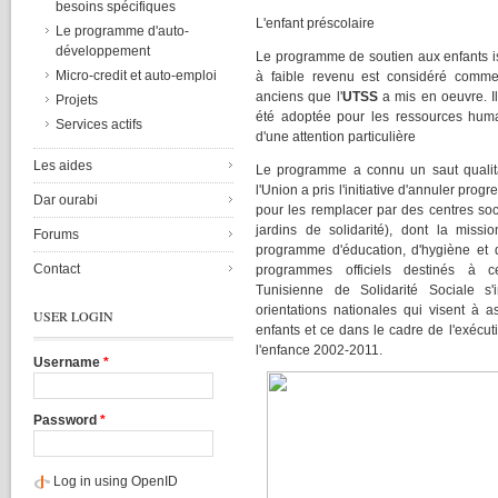
besoins spécifiques
L'enfant préscolaire
Le programme d'auto-
développement
Le programme de soutien aux enfants is
Micro-credit et auto-emploi
à faible revenu est considéré comm
anciens que l'
UTSS
a mis en oeuvre. Il
Projets
été adoptée pour les ressources huma
Services actifs
d'une attention particulière
Les aides
Le programme a connu un saut qualita
l'Union a pris l'initiative d'annuler prog
Dar ourabi
pour les remplacer par des centres soci
jardins de solidarité), dont la missio
Forums
programme d'éducation, d'hygiène et 
Contact
programmes officiels destinés à ce
Tunisienne de Solidarité Sociale s'i
orientations nationales qui visent à a
USER LOGIN
enfants et ce dans le cadre de l'exécut
l'enfance 2002-2011.
Username
*
Password
*
Log in using OpenID