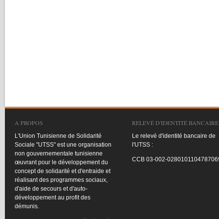
A PROPOS
RELEVÉ D'IDENTITÉ BANCAIRE
L'Union
Tunisienne
de
Solidarité
Le
relevé
d'identité
bancaire
de
Sociale
"
UTSS
"
est
une
organisation
l'UTSS
:
non
gouvernementale
tunisienne
CCB
03-002-028010110478706
œuvrant
pour le
développement
du
concept de
solidarité
et
d'entraide
et
réalisant
des
programmes
sociaux
,
d'aide
de
secours
et
d'auto-
développement
au profit des
démunis
.