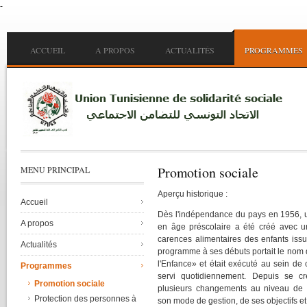
-
Skip to main content
Main menu
ACCUEIL
A PROPOS
ACTUALITÉS
PROGRAMMES
Promotion sociale
MENU PRINCIPAL
Aperçu historique :
Accueil
Dès l'indépendance du pays en 1956, 
A propos
en âge préscolaire a été créé avec un
carences alimentaires des enfants issu
Actualités
programme à ses débuts portait le nom 
l'Enfance» et était exécuté au sein de 
Programmes
servi quotidiennement. Depuis se c
Promotion sociale
plusieurs changements au niveau de so
Protection des personnes à
son mode de gestion, de ses objectifs et 