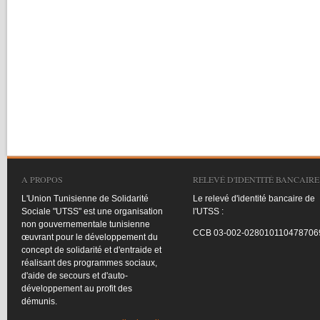
A PROPOS
RELEVÉ D'IDENTITÉ BANCAIRE
L'Union
Tunisienne
de
Solidarité
Le
relevé
d'identité
bancaire
de
Sociale
"
UTSS
"
est
une
organisation
l'UTSS
:
non
gouvernementale
tunisienne
CCB
03-002-028010110478706
œuvrant
pour le
développement
du
concept de
solidarité
et
d'entraide
et
réalisant
des
programmes
sociaux
,
d'aide
de
secours
et
d'auto-
développement
au profit des
démunis
.