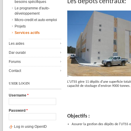
Les
dépôts
centraux
:
besoins spécifiques
Le programme d'auto-
développement
Micro-credit et auto-emploi
Projets
Services actifs
Les aides
Dar ourabi
Forums
Contact
L'UTSS
gère
11
dépôts
d'une
superficie
total
USER LOGIN
capacité
de
stockage
d'environ
9000
tonnes
.
Username
*
Password
*
Objectifs
:
Assurer
la
gestion
des
dépôts
de
l'UTSS
e
Log in using OpenID