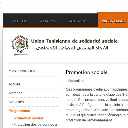
-
Skip to main content
Main menu
ACCUEIL
A PROPOS
ACTUALITÉS
PROGRAMMES
Promotion sociale
MENU PRINCIPAL
L'éducation
:
Accueil
Ces programmes d'éducation appliqués d
A propos
sont destinés à la tranche d'âge des 3-6
moteur. Ces programmes veillent à constr
Actualités
et visent à l'intégrer dans la société à t
encourage l'esprit d'initiative, de toléran
Programmes
mutuel et qui cultive l'esprit écologique 
Promotion sociale
protection de l'environnement.
Protection des personnes à