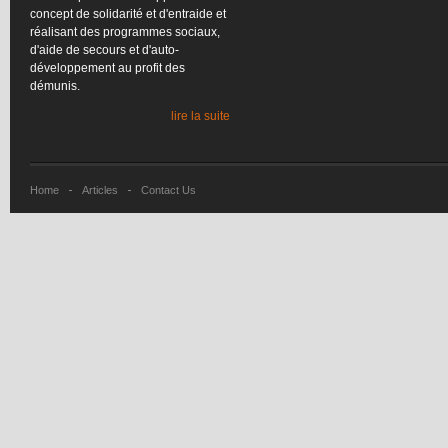
concept de
solidarité
et
d'entraide
et
réalisant
des
programmes
sociaux
,
d'aide
de
secours
et
d'auto-
développement
au profit des
démunis
.
lire la suite
Home
Articles
Contact Us