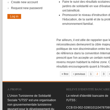
Faire le suivi des résultats scolaire
Create new account
jardins de solidarité en vue d'évalue
Request new password
ont bénéficié.
Promouvoir le niveau d'instruction
l'éducation, de la santé et de la pro
environnement familial.
Par ailleurs, il est utile de rappeler que 
nécessiteuses demeurent la cible majeu
politique de non discrimination entre les
de référence dans la convention Internat
prescrit que l'on accepte un certain nom
revenu moyen habitant la même zone. C
résultats encourageants quant à l'éradic
« first
‹ previous
1
2
3
Pages
A PROPOS
RELEVÉ D'IDENTITÉ BANCAIRE
L'Union
Tunisienne
de
Solidarité
Le
relevé
d'identité
bancaire
de
Sociale
"
UTSS
"
est
une
organisation
l'UTSS
:
non
gouvernementale
tunisienne
CCB
03-002-028010110478706
œuvrant
pour le
développement
du