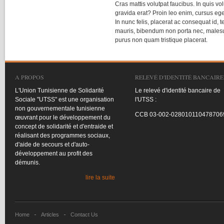
Cras mattis volutpat faucibus. In quis vo
gravida erat? Proin leo enim, cursus ege
In nunc felis, placerat ac consequat id, 
mauris, bibendum non porta nec, malesua
purus non quam tristique placerat.
A PROPOS
RELEVÉ D'IDENTITÉ BANCAIRE
L'Union
Tunisienne
de
Solidarité
Le
relevé
d'identité
bancaire
de
Sociale
"
UTSS
"
est
une
organisation
l'UTSS
:
non
gouvernementale
tunisienne
CCB
03-002-028010110478706
œuvrant
pour le
développement
du
concept de
solidarité
et
d'entraide
et
réalisant
des
programmes
sociaux
,
d'aide
de
secours
et
d'auto-
développement
au profit des
démunis
.
lire la suite
Home
Articles
Contact Us