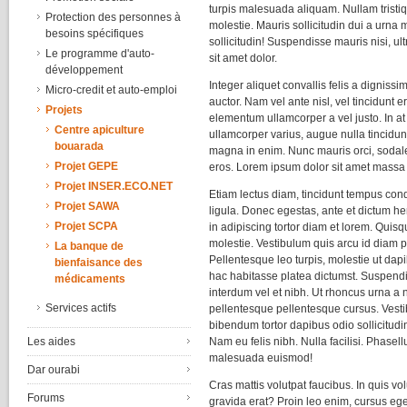
turpis malesuada aliquam. Nullam tristi
Protection des personnes à
molestie. Mauris sollicitudin dui a urna 
besoins spécifiques
sollicitudin! Suspendisse mauris nisi, ul
Le programme d'auto-
sit amet dolor.
développement
Integer aliquet convallis felis a dignissim
Micro-credit et auto-emploi
auctor. Nam vel ante nisl, vel tincidunt
Projets
elementum ullamcorper a vel justo. In at 
Centre apiculture
ullamcorper varius, augue nulla tincidunt
bouarada
magna in enim. Nunc mauris orci, sodale
Projet GEPE
eros. Lorem ipsum dolor sit amet massa
Projet INSER.ECO.NET
Etiam lectus diam, tincidunt tempus co
Projet SAWA
ligula. Donec egestas, ante et dictum hen
Projet SCPA
in adipiscing tortor diam et lorem. Quisqu
molestie. Vestibulum quis arcu id diam p
La banque de
Pellentesque leo turpis, molestie ut dapi
bienfaisance des
hac habitasse platea dictumst. Suspendis
médicaments
interdum vel et nibh. Ut rhoncus urna a 
Services actifs
pellentesque pellentesque cursus. Vest
bibendum tortor dapibus odio sollicitudin
Nam eu felis nibh. Nulla facilisi. Phasellu
Les aides
malesuada euismod!
Dar ourabi
Cras mattis volutpat faucibus. In quis vo
Forums
gravida erat? Proin leo enim, cursus ege