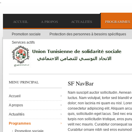
-
Skip to main content
Main menu
ACCUEIL
A PROPOS
ACTUALITÉS
PROGRAMMES
Promotion sociale
Protection des personnes à besoins spécifiques
Services actifs
SF NavBar
MENU PRINCIPAL
Nam suscipit auctor sollicitudin. Aenean
Accueil
luctus. Nam volutpat, tortor sed blandit 
dolor; non lacinia mi quam eu nisl. Lore
A propos
consectetur adipiscing elit. Aliquam arc
quis, sollicitudin eget lacus. Sed nec er
Actualités
turpis non sollicitudin tristique, eros pu
Programmes
velit nec mauris. Curabitur consequat sa
Curabitur ornare nibh sed eros euismod 
Promotion sociale