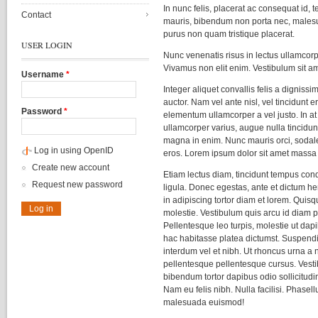
In nunc felis, placerat ac consequat id, 
Contact
mauris, bibendum non porta nec, malesua
purus non quam tristique placerat.
USER LOGIN
Nunc venenatis risus in lectus ullamcor
Vivamus non elit enim. Vestibulum sit am
Username
*
Integer aliquet convallis felis a dignissim
auctor. Nam vel ante nisl, vel tincidunt
Password
*
elementum ullamcorper a vel justo. In at 
ullamcorper varius, augue nulla tincidunt
magna in enim. Nunc mauris orci, sodale
Log in using OpenID
eros. Lorem ipsum dolor sit amet massa
Create new account
Etiam lectus diam, tincidunt tempus co
Request new password
ligula. Donec egestas, ante et dictum hen
in adipiscing tortor diam et lorem. Quisqu
molestie. Vestibulum quis arcu id diam p
Pellentesque leo turpis, molestie ut dapi
hac habitasse platea dictumst. Suspendis
interdum vel et nibh. Ut rhoncus urna a 
pellentesque pellentesque cursus. Vest
bibendum tortor dapibus odio sollicitudin
Nam eu felis nibh. Nulla facilisi. Phasellu
malesuada euismod!