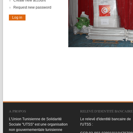
Create new account
Request new password
A PROPOS
RELEVÉ D'IDENTITÉ BANCAIRE
L'Union
Tunisienne
de
Solidarité
Le
relevé
d'identité
bancaire
de
Sociale
"
UTSS
"
est
une
organisation
l'UTSS
:
non
gouvernementale
tunisienne