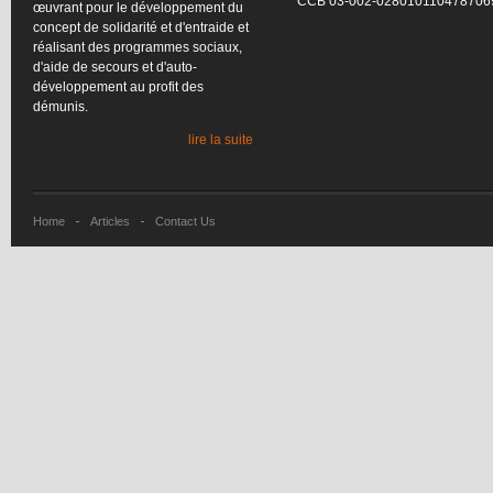
CCB
03-002-028010110478706
œuvrant
pour le
développement
du
concept de
solidarité
et
d'entraide
et
réalisant
des
programmes
sociaux
,
d'aide
de
secours
et
d'auto-
développement
au profit des
démunis
.
lire la suite
Home
Articles
Contact Us