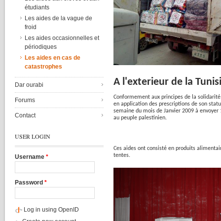
étudiants
Les aides de la vague de
froid
Les aides occasionnelles et
périodiques
Les aides en cas de
catastrophes
A
l'exterieur
de la
Tunis
Dar ourabi
Conformement
aux
principes
de la
solidarité
Forums
en application des prescriptions de son
statu
semaine
du
mois
de
Janvier
2009
à
envoyer
Contact
au
peuple
palestinien
.
USER LOGIN
Ces
aides
ont
consisté
en
produits
alimentai
tentes
.
Username
*
Password
*
Log in using OpenID