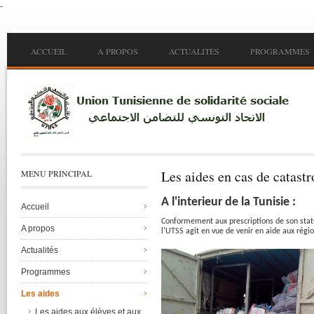
-
Skip to main content
Main menu
ACCUEIL
A PROPOS
ACTUALITÉS
PROGRAMMES
Les aides en cas de catast
MENU PRINCIPAL
A
l'interieur
de la
Tunisie
:
Accueil
Conformement
aux prescriptions de son
stat
A propos
l'UTSS
agit
en
vue
de
venir
en aide aux
régi
Actualités
Programmes
Les aides
Les aides aux élèves et aux