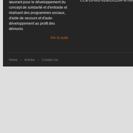
CCB
03-002-028010110478706
œuvrant
pour le
développement
du
concept de
solidarité
et
d'entraide
et
réalisant
des
programmes
sociaux
,
d'aide
de
secours
et
d'auto-
développement
au profit des
démunis
.
lire la suite
Home
Articles
Contact Us