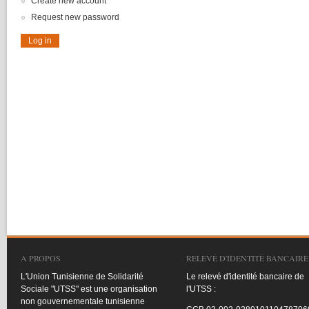
Create new account
Request new password
A PROPOS
RELEVÉ D'IDENTITÉ BANCAIRE
L'Union
Tunisienne
de
Solidarité
Le
relevé
d'identité
bancaire
de
Sociale
"
UTSS
"
est
une
organisation
l'UTSS
:
non
gouvernementale
tunisienne