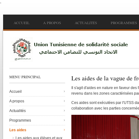
-
Skip to main content
Main menu
ACCUEIL
A PROPOS
ACTUALITÉS
PROGRAMMES
Les aides de la vague de fr
MENU PRINCIPAL
Il
s'agit
d'aides
en nature en
faveur
des
Accueil
revenu
dans
les zones
caractérisées
pa
A propos
Ces
aides
sont
exécutées
par
l'UTSS
da
collaboration
avec
les parties
concerné
Actualités
Programmes
Les aides
Les aides aux élèves et aux