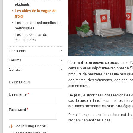
étudiants
Les aides de la vague de
froid
Les aides occasionnelles et
périodiques
Les aides en cas de
catastrophes
Dar ourabi
Forums
Pour
mettre
en oeuvre
ce
programme
,
l
S
centraux
et au
dépôt
inter-régional
de
Contact
de
produits
première
nécessité
tels
qu
des
, des
, des
tentes
vêtements
chauss
USER LOGIN
.
alimentaires
Username
*
De plus, le stock des
unités
régionales
d
cas
de
besoin
dans
les
premières
inter
des aides
provenant
du stock
stratégiqu
Password
*
Par
ailleurs
, un
parc
de
camions
est
dis
l'acheminement
des aides.
Log in using OpenID