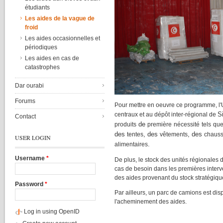
étudiants
Les aides de la vague de
froid
Les aides occasionnelles et
périodiques
Les aides en cas de
catastrophes
Dar ourabi
Forums
Pour
mettre
en oeuvre
ce
programme
,
l
S
centraux
et au
dépôt
inter-régional
de
Contact
de
produits
première
nécessité
tels
qu
des
, des
, des
tentes
vêtements
chauss
USER LOGIN
.
alimentaires
Username
*
De plus, le stock des
unités
régionales
d
cas
de
besoin
dans
les
premières
inter
des aides
provenant
du stock
stratégiqu
Password
*
Par
ailleurs
, un
parc
de
camions
est
dis
l'acheminement
des aides.
Log in using OpenID