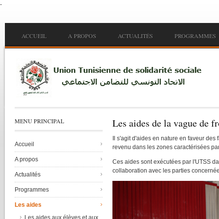
-
Skip to main content
Main menu
ACCUEIL
A PROPOS
ACTUALITÉS
PROGRAMMES
Les aides de la vague de fr
MENU PRINCIPAL
Il
s'agit
d'aides
en nature en
faveur
des
Accueil
revenu
dans
les zones
caractérisées
pa
A propos
Ces
aides
sont
exécutées
par
l'UTSS
da
collaboration
avec
les parties
concerné
Actualités
Programmes
Les aides
Les aides aux élèves et aux