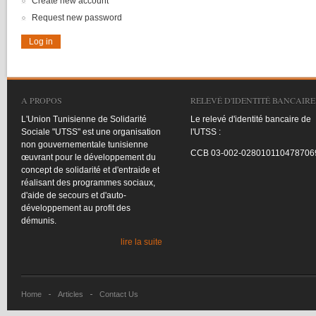
Create new account
Request new password
A PROPOS
RELEVÉ D'IDENTITÉ BANCAIRE
L'Union
Tunisienne
de
Solidarité
Le
relevé
d'identité
bancaire
de
Sociale
"
UTSS
"
est
une
organisation
l'UTSS
:
non
gouvernementale
tunisienne
CCB
03-002-028010110478706
œuvrant
pour le
développement
du
concept de
solidarité
et
d'entraide
et
réalisant
des
programmes
sociaux
,
d'aide
de
secours
et
d'auto-
développement
au profit des
démunis
.
lire la suite
Home
Articles
Contact Us